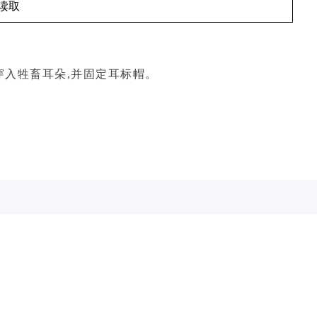
读取
穿入牲畜耳朵,并固定耳标帽。