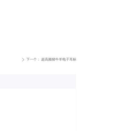
下一个：
超高频猪牛羊电子耳标
ꄲ