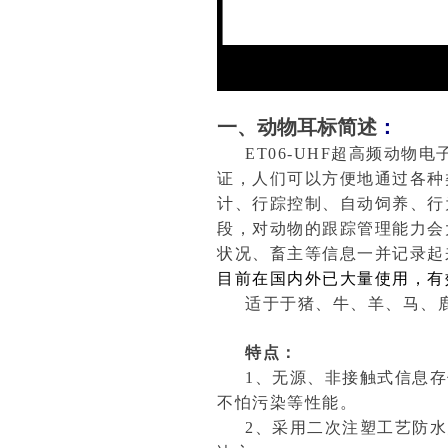
一、动物耳标简述
：
ET06-UHF
超高频动物电
证，人们可以方便地通过各种
计、行踪控制、自动饲养、行
段，对动物的跟踪管理能力会
状况、畜主等信息一并记录起
目前在国内外已大量使用，有
适于于猪、牛、羊、马、
特点：
1、无源、非接触式信息
不怕污染等性能。
2、采用二次注塑工艺防