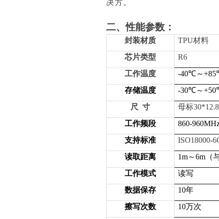
决方。
二、性能参数：
封装材质
TPU
材料
芯片类型
R6
工作温度
-40
℃～+85
存储温度
-30
℃～+50
尺 寸
母标30*12.
工作频段
860-960MH
支持标准
ISO18000-6
读取距离
1m
～6m（
工作模式
读写
数据保存
10
年
擦写次数
10
万次